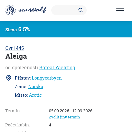
6.5%
Sleva
Ovni 445
Aleiga
od společnosti
Boreal Yachting
Přístav:
Longyearbyen
Země:
Norsko
Místo:
Arctic
S
7.3
Termín:
05.09.2026 - 12.09.2026
Zvolit jiný termín
Počet kabin:
4