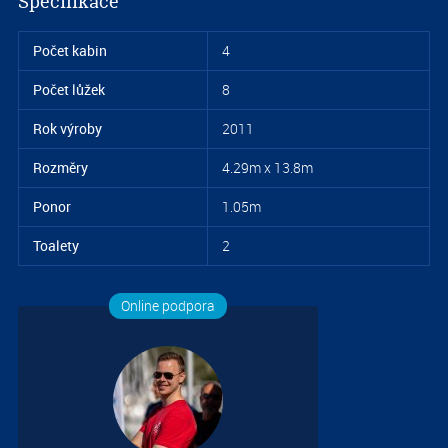
Specifikace
Počet kabin
4
Počet lůžek
8
Rok výroby
2011
Rozměry
4.29m x 13.8m
Ponor
1.05m
S
Toalety
2
7.3
Online podpora