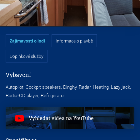
S
7.3
Informace o plavbě
Zajímavosti o lodi
Doplňkové služby
Vybavení
Autopilot, Cockpit speakers, Dinghy, Radar, Heating, Lazy jack,
Radio-CD player, Refrigerator.
S
Vyhledat videa na YouTube
7.3