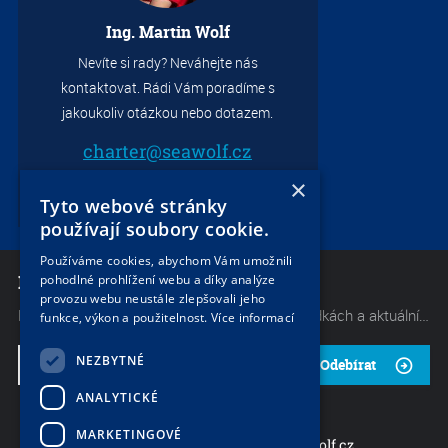
Ing. Martin Wolf
Nevíte si rady? Neváhejte nás
kontaktovat. Rádi Vám poradíme s
S
jakoukoliv otázkou nebo dotazem.
7.
charter@seawolf.cz
+420 733 736 523
×
Tyto webové stránky
používají soubory cookie.
Používáme cookies, abychom Vám umožnili
NEWSLETTER
pohodlné prohlížení webu a díky analýze
provozu webu neustále zlepšovali jeho
Mějte neustále přehled o těch nejlepších nabídkách a aktuálních akcích od naší společnosti. Začněte odebírat náš občasný zpravodaj.
funkce, výkon a použitelnost.
Více informací
NEZBYTNÉ
Odebírat
ANALYTICKÉ
S
MARKETINGOVÉ
charter@seawolf.cz
+420 733 736 523