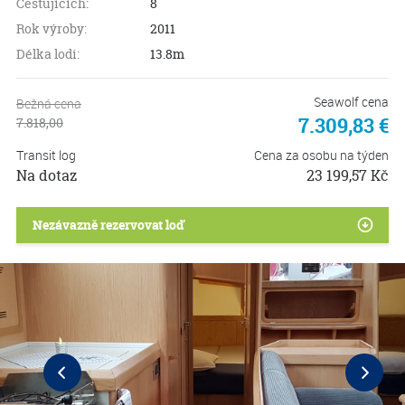
Cestujících:
8
Rok výroby:
2011
Délka lodi:
13.8m
Seawolf cena
Bežná cena
7.309,83 €
7.818,00
Transit log
Cena za osobu na týden
Na dotaz
23 199,57 Kč
S
7.3
Nezávazně rezervovat loď