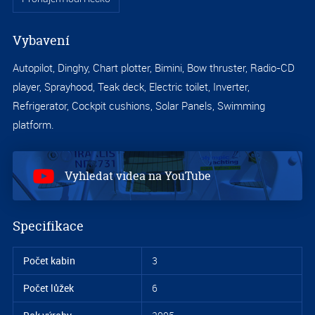
2.0
Vybavení
Autopilot, Dinghy, Chart plotter, Bimini, Bow thruster, Radio-CD
player, Sprayhood, Teak deck, Electric toilet, Inverter,
Refrigerator, Cockpit cushions, Solar Panels, Swimming
platform.
2.0
Vyhledat videa na YouTube
Specifikace
Počet kabin
3
Počet lůžek
6