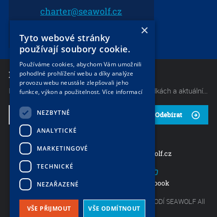
charter@seawolf.cz
2.0
+420 733 736 523
×
Tyto webové stránky
používají soubory cookie.
Používáme cookies, abychom Vám umožnili
NEWSLETTER
pohodlné prohlížení webu a díky analýze
provozu webu neustále zlepšovali jeho
Mějte neustále přehled o těch nejlepších nabídkách a aktuálních akcích od naší společnosti. Začněte odebírat náš občasný zpravodaj.
funkce, výkon a použitelnost.
Více informací
NEZBYTNÉ
Odebírat
ANALYTICKÉ
2.0
MARKETINGOVÉ
charter@seawolf.cz
+420 733 736 523
TECHNICKÉ
Mezi vodami 29b, Praha 4
Facebook
NEZAŘAZENÉ
Copyright by Největší nabídka lodí - CHARTER LODÍ SEAWOLF All
VŠE PŘIJMOUT
VŠE ODMÍTNOUT
rights reserved.