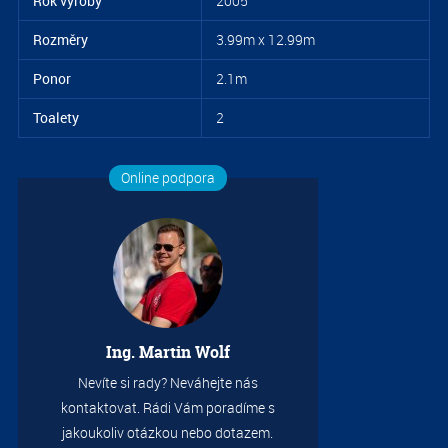
Rok výroby
2005
2.0
Rozměry
3.99m x 12.99m
Ponor
2.1m
Toalety
2
Online podpora
2.0
Ing. Martin Wolf
Nevíte si rady? Neváhejte nás
kontaktovat. Rádi Vám poradíme s
jakoukoliv otázkou nebo dotazem.