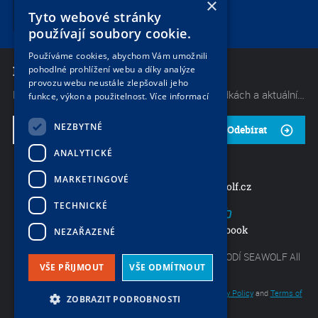
×
Tyto webové stránky
používají soubory cookie.
Používáme cookies, abychom Vám umožnili
NEWSLETTER
pohodlné prohlížení webu a díky analýze
S
provozu webu neustále zlepšovali jeho
Mějte neustále přehled o těch nejlepších nabídkách a aktuálních akcích od naší společnosti. Začněte odebírat náš občasný zpravodaj.
funkce, výkon a použitelnost.
Více informací
1.
NEZBYTNÉ
Odebírat
ANALYTICKÉ
MARKETINGOVÉ
charter@seawolf.cz
+420 733 736 523
TECHNICKÉ
Mezi vodami 29b, Praha 4
Facebook
NEZAŘAZENÉ
Copyright by Největší nabídka lodí - CHARTER LODÍ SEAWOLF All
VŠE PŘIJMOUT
VŠE ODMÍTNOUT
rights reserved.
This site is protected by reCAPTCHA and the Google
Privacy Policy
and
Terms of
ZOBRAZIT PODROBNOSTI
S
Service
apply.
LexyBox