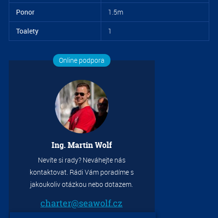
Ponor
1.5m
Toalety
1
Online podpora
S
1.
Ing. Martin Wolf
Nevíte si rady? Neváhejte nás
kontaktovat. Rádi Vám poradíme s
jakoukoliv otázkou nebo dotazem.
charter@seawolf.cz
+420 733 736 523