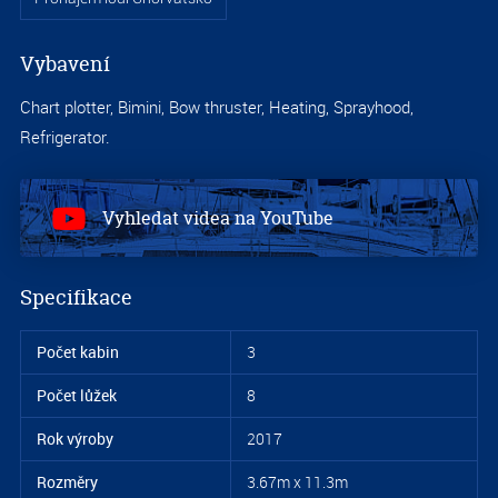
Vybavení
S
Chart plotter, Bimini, Bow thruster, Heating, Sprayhood,
1.
Refrigerator.
Vyhledat videa na YouTube
Specifikace
Počet kabin
3
Počet lůžek
8
S
Rok výroby
2017
1.
Rozměry
3.67m x 11.3m