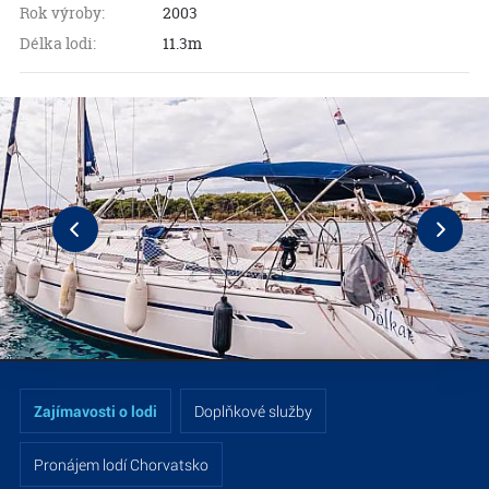
Rok výroby:
2003
Délka lodi:
11.3m
Zajímavosti o lodi
Doplňkové služby
Pronájem lodí Chorvatsko