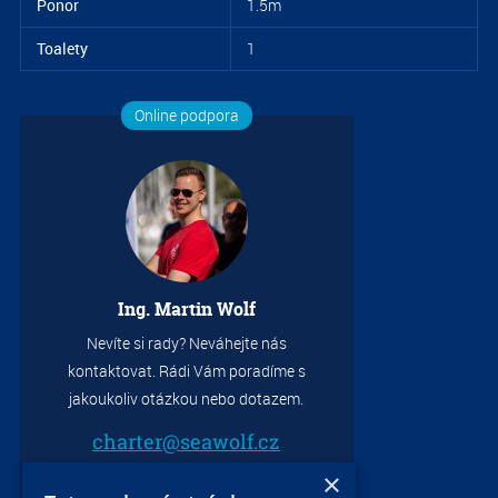
Ponor
1.5m
Toalety
1
Online podpora
Ing. Martin Wolf
Nevíte si rady? Neváhejte nás
kontaktovat. Rádi Vám poradíme s
jakoukoliv otázkou nebo dotazem.
charter@seawolf.cz
+420 733 736 523
×