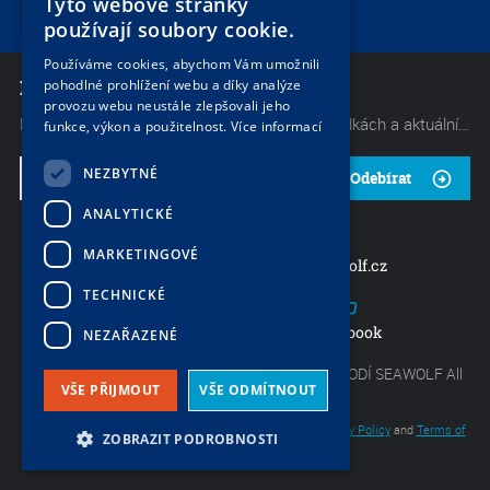
Tyto webové stránky
používají soubory cookie.
Používáme cookies, abychom Vám umožnili
NEWSLETTER
pohodlné prohlížení webu a díky analýze
provozu webu neustále zlepšovali jeho
Mějte neustále přehled o těch nejlepších nabídkách a aktuálních akcích od naší společnosti. Začněte odebírat náš občasný zpravodaj.
funkce, výkon a použitelnost.
Více informací
NEZBYTNÉ
Odebírat
ANALYTICKÉ
MARKETINGOVÉ
charter@seawolf.cz
+420 733 736 523
TECHNICKÉ
Mezi vodami 29b, Praha 4
Facebook
NEZAŘAZENÉ
Copyright by Největší nabídka lodí - CHARTER LODÍ SEAWOLF All
VŠE PŘIJMOUT
VŠE ODMÍTNOUT
rights reserved.
This site is protected by reCAPTCHA and the Google
Privacy Policy
and
Terms of
ZOBRAZIT PODROBNOSTI
Service
apply.
LexyBox