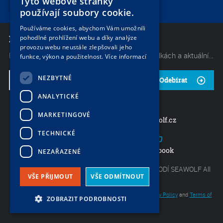
Tyto webové stránky
9
používají soubory cookie.
Používáme cookies, abychom Vám umožnili
NEWSLETTER
pohodlné prohlížení webu a díky analýze
provozu webu neustále zlepšovali jeho
Mějte neustále přehled o těch nejlepších nabídkách a aktuálních akcích od naší společnosti. Začněte odebírat náš občasný zpravodaj.
funkce, výkon a použitelnost.
Více informací
NEZBYTNÉ
Odebírat
ANALYTICKÉ
MARKETINGOVÉ
charter@seawolf.cz
+420 733 736 523
TECHNICKÉ
S
Mezi vodami 29b, Praha 4
Facebook
NEZAŘAZENÉ
9
Copyright by Největší nabídka lodí - CHARTER LODÍ SEAWOLF All
VŠE PŘIJMOUT
VŠE ODMÍTNOUT
rights reserved.
This site is protected by reCAPTCHA and the Google
Privacy Policy
and
Terms of
ZOBRAZIT PODROBNOSTI
Service
apply.
LexyBox