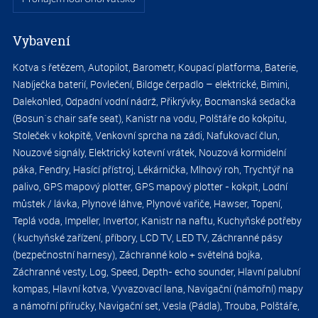
Vybavení
S
Kotva s řetězem, Autopilot, Barometr, Koupací platforma, Baterie,
8
Nabíječka baterií, Povlečení, Bildge čerpadlo – elektrické, Bimini,
Dalekohled, Odpadní vodní nádrž, Přikrývky, Bocmanská sedačka
(Bosun´s chair safe seat), Kanistr na vodu, Polštáře do kokpitu,
Stoleček v kokpitě, Venkovní sprcha na zádi, Nafukovací člun,
Nouzové signály, Elektrický kotevní vrátek, Nouzová kormidelní
páka, Fendry, Hasící přístroj, Lékárnička, Mlhový roh, Trychtýř na
palivo, GPS mapový plotter, GPS mapový plotter - kokpit, Lodní
můstek / lávka, Plynové láhve, Plynové vařiče, Hawser, Topení,
Teplá voda, Impeller, Invertor, Kanistr na naftu, Kuchyňské potřeby
( kuchyňské zařízení, příbory, LCD TV, LED TV, Záchranné pásy
(bezpečnostní harnesy), Záchranné kolo + světelná bojka,
S
Záchranné vesty, Log, Speed, Depth- echo sounder, Hlavní palubní
kompas, Hlavní kotva, Vyvazovací lana, Navigační (námořní) mapy
8
a námořní příručky, Navigační set, Vesla (Pádla), Trouba, Polštáře,