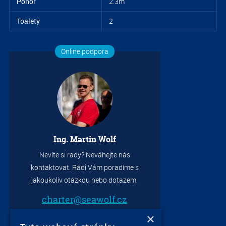
Ponor
2.3m
Toalety
2
Online podpora
S
9
Ing. Martin Wolf
Nevíte si rady? Neváhejte nás
kontaktovat. Rádi Vám poradíme s
jakoukoliv otázkou nebo dotazem.
charter@seawolf.cz
+420 733 736 523
S
×