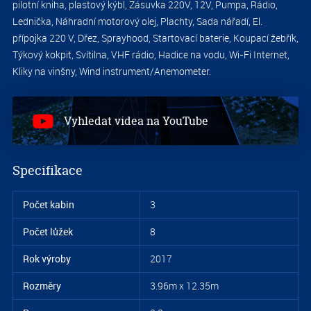
pilotní kniha, plastový kýbl, Zásuvka 220V, 12V, Pumpa, Rádio,
Lednička, Náhradní motorový olej, Plachty, Sada nářadí, El.
přípojka 220 V, Dřez, Sprayhood, Startovací baterie, Koupací žebřík,
Týkový kokpit, Svítilna, VHF rádio, Hadice na vodu, Wi-Fi Internet,
Kliky na vinšny, Wind instrument/Anemometer.
Vyhledat videa na YouTube
S
Specifikace
7
Počet kabin
3
Počet lůžek
8
Rok výroby
2017
Rozměry
3.96m x 12.35m