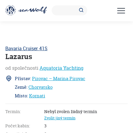
Bavaria Cruiser 41S
Lazarus
od společnosti
Aquatoria Yachting
Přístav:
Pirovac – Marina Pirovac
Země:
Chorvatsko
Místo:
Kornati
S
1.8
Termín:
Nebyl zvolen žádný termín
Zvolit jiný termín
Počet kabin:
3