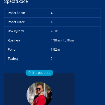
Specifikace
Počet kabin
4
Počet lůžek
10
Rok výroby
2018
Rozměry
4.38m x 13.95m
Ponor
1.82m
S
Toalety
2
1.0
Online podpora