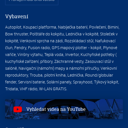
Vybavení
S
Autopilot, Koupací platforma, Nabíječka baterií, Povlečení, Bimini,
1.0
Bow thruster, Polštáře do kokpitu, Lednička v kokpitě, Stoleček v
kokpitě, Venkovní sprcha na zádi, Rozskládací stůl, Nafukovací
člun, Fendry, Fusion radio, GPS mapový plotter - kokpit, Plynové
vařiče, Vinšny výtahu, Teplá voda, Invertor, Kuchyňské potřeby (
kuchyňské zařízení, příbory, Záchranné vesty, Zasouvací stůl v
salóně, Navigační (námořní) mapy a námořní příručky, Venkovní
reproduktory, Trouba, pilotní kniha, Lednička, Round/globular
fender, Servisní baterie, Solární panely, Sprayhood, Týkový kokpit,
Tridata, VHF rádio, W-LAN GRATIS.
S
Vyhledat videa na YouTube
1.0