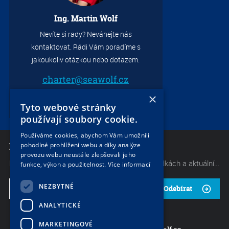
Ing. Martin Wolf
Nevíte si rady? Neváhejte nás
kontaktovat. Rádi Vám poradíme s
S
jakoukoliv otázkou nebo dotazem.
1.0
charter@seawolf.cz
+420 733 736 523
×
Tyto webové stránky
používají soubory cookie.
Používáme cookies, abychom Vám umožnili
NEWSLETTER
pohodlné prohlížení webu a díky analýze
provozu webu neustále zlepšovali jeho
Mějte neustále přehled o těch nejlepších nabídkách a aktuálních akcích od naší společnosti. Začněte odebírat náš občasný zpravodaj.
funkce, výkon a použitelnost.
Více informací
NEZBYTNÉ
Odebírat
ANALYTICKÉ
S
MARKETINGOVÉ