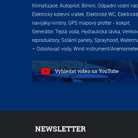
Klimatizace, Autopilot, Bimini, Odpadní vodní nád
Elektrický kotevní vrátek, Elektrické WC, Elektrick
navijáky/vinšny, GPS mapový plotter - kokpit,
Generátor, Teplá voda, Hydraulická lávka, Venkov
reproduktory, Solární panely, Sprayhood, Waterm
– Odsolovač vody, Wind instrument/Anemometer
Vyhledat videa na YouTube
NEWSLETTER