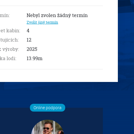
mín:
Nebyl zvolen žádný termín
Zvolit jiný termín
et kabin:
4
tujících:
12
 výroby:
2025
ka lodi:
13.99m
Online podpora