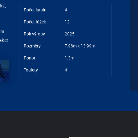
rž,
Počet kabin
4
é
Počet lůžek
12
ní
Rok výroby
2025
aker
Rozměry
7.96m x 13.99m
.
Ponor
1.3m
Toalety
4