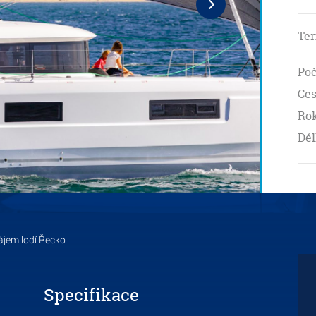
Ter
Poč
Ces
Rok
Dél
jem lodí Řecko
Specifikace