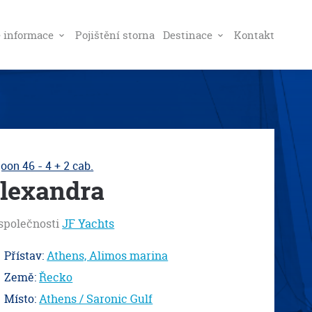
é informace
Pojištění storna
Destinace
Kontakt
oon 46 - 4 + 2 cab.
lexandra
společnosti
JF Yachts
Přístav:
Athens, Alimos marina
Země:
Řecko
Místo:
Athens / Saronic Gulf