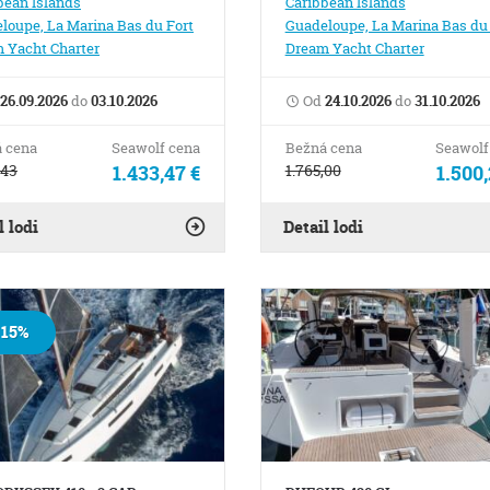
bean Islands
Caribbean Islands
loupe, La Marina Bas du Fort
Guadeloupe, La Marina Bas du 
 Yacht Charter
Dream Yacht Charter
26.09.2026
do
03.10.2026
Od
24.10.2026
do
31.10.2026
 cena
Seawolf cena
Bežná cena
Seawolf
,43
1.433,47 €
1.765,00
1.500,
l lodi
Detail lodi
15%