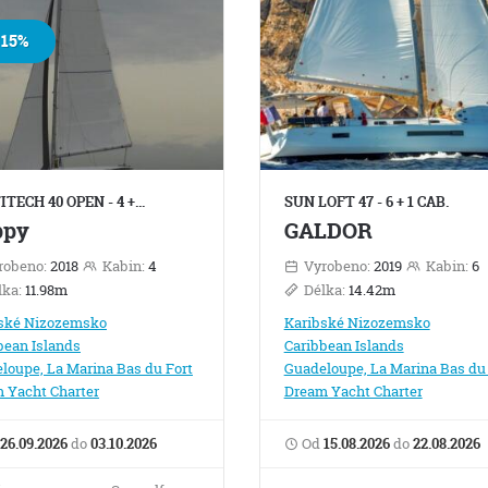
15%
TECH 40 OPEN - 4 +…
SUN LOFT 47 - 6 + 1 CAB.
ppy
GALDOR
robeno:
2018
Kabin:
4
Vyrobeno:
2019
Kabin:
6
lka:
11.98m
Délka:
14.42m
ské Nizozemsko
Karibské Nizozemsko
bean Islands
Caribbean Islands
loupe, La Marina Bas du Fort
Guadeloupe, La Marina Bas du 
 Yacht Charter
Dream Yacht Charter
26.09.2026
do
03.10.2026
Od
15.08.2026
do
22.08.2026