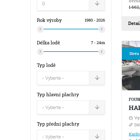
Bežná
1.662
Rok výroby
1980 - 2026
Detai
Rok
Délka lodě
7 - 24m
výroby
Sleva
od
Délka
Typ lodě
od
Rok
výroby
Typ hlavní plachty
do
FOUN
Délka
HA
do
Vy
Typ přední plachty
Dé
Karib