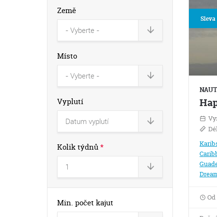
Země
Sleva
Místo
NAUTI
Ha
Vyplutí
Vy
Dé
Karib
Kolik týdnů
*
Carib
Guade
Dream
Od
Min. počet kajut