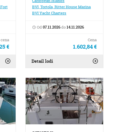
Caribbean Islands
Fort
BVI, Tortola, Ritter House Marina
BVI Yacht Charters
Od
07.11.2026
do
14.11.2026
 cena
Cena
25 €
1.602,84 €
Detail lodi