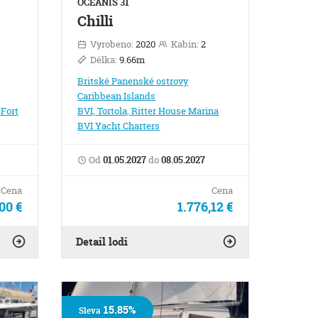
OCEANIS 31
Chilli
Vyrobeno:
2020
Kabin:
2
Délka:
9.66m
Britské Panenské ostrovy
Caribbean Islands
Fort
BVI, Tortola, Ritter House Marina
BVI Yacht Charters
Od
01.05.2027
do
08.05.2027
Cena
Cena
00 €
1.776,12 €
Detail lodi
15.85%
Sleva