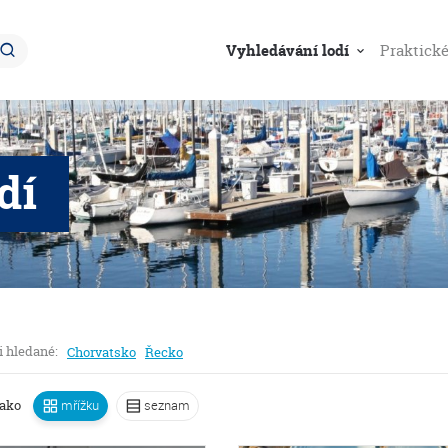
Navigace
Vyhledávání lodí
Praktick
dí
i hledané:
Chorvatsko
Řecko
jako
mřížku
seznam