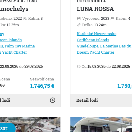
DYSSEY 410 - 3 CAB.
DUFOUR 430 GL
tmochelys
LUNA ROSSA
robeno:
2022
Kabin:
3
Vyrobeno:
2023
Kabin:
4
lka:
12.35m
Délka:
13.24m
my
Karibské Nizozemsko
bean Islands
Caribbean Islands
u, Palm Cay Marina
Guadeloupe, La Marina Bas du 
 Yacht Charter
Dream Yacht Charter
22.08.2026
do
29.08.2026
Od
15.08.2026
do
22.08.2026
 cena
Seawolf cena
,00
1.746,75 €
1.750,
l lodi
Detail lodi
30%