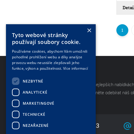
Detai
×
1
Tyto webové stránky
používají soubory cookie.
Používáme cookies, abychom Vám umožnili
pohodlné prohlížení webu a díky analýze
provozu webu neustále zlepšovali jeho
funkce, výkon a použitelnost.
Více informací
NEWSLETTER
NEZBYTNÉ
Mějte neustále přehled o těch nejlepších nabídkách
akcích od naší společnosti. Začněte odebírat náš 
ANALYTICKÉ
zpravodaj.
MARKETINGOVÉ
TECHNICKÉ
+420 733 736 523
NEZAŘAZENÉ