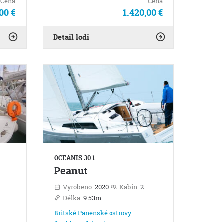
Cena
Cena
00 €
1.420,00 €
Detail lodi
OCEANIS 30.1
Peanut
Vyrobeno:
2020
Kabin:
2
Délka:
9.53m
Britské Panenské ostrovy