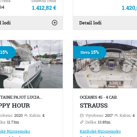
 cena
Seawolf cena
,14
1.412,82 €
1.420,
l lodi
Detail lodi
15%
15%
Sleva
TAINE PAJOT LUCIA…
OCEANIS 45 - 4 CAB.
PPY HOUR
STRAUSS
robeno:
2020
Kabin:
4
Vyrobeno:
2017
Kabin:
4
lka:
11.73m
Délka:
13.85m
ské Nizozemsko
Karibské Nizozemsko