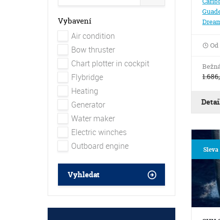
Carib
Guade
Vybavení
Dream
Air condition
Od
Bow thruster
Chart plotter in cockpit
Bežná
1.686
Flybridge
Heating
Detai
Generator
Water maker
Electric winches
Outboard engine
Sleva
Vyhledat