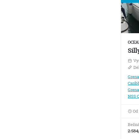
OCEA
Sil
Vy
Dé
Gren
Carib
Grena
NSS C
Od
Bežná
2.584