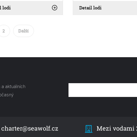
l lodi
Detail lodi
2
Další
 a aktuálních
občasný
Mezi vodami 2
charter@seawolf.cz