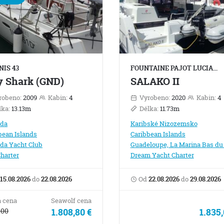
NIS 43
FOUNTAINE PAJOT LUCIA…
ly Shark (GND)
SALAKO II
robeno:
2009
Kabin:
4
Vyrobeno:
2020
Kabin:
4
lka:
13.13m
Délka:
11.73m
ada
Karibské Nizozemsko
bean Islands
Caribbean Islands
da Yacht Club
Guadeloupe, La Marina Bas du 
harter
Dream Yacht Charter
15.08.2026
do
22.08.2026
Od
22.08.2026
do
29.08.2026
 cena
Seawolf cena
,00
1.808,80 €
1.835,