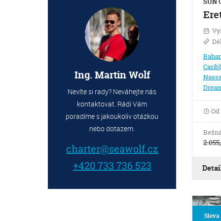
SUN O
Ere
Vy
Dé
Baha
Carib
Ing. Martin Wolf
Nassa
Dream
Nevíte si rady? Neváhejte nás
kontaktovat. Rádi Vám
Od
poradíme s jakoukoliv otázkou
nebo dotazem.
Bežná
2.055
charter@seawolf.cz
+420 733 736 523
Detai
Sleva