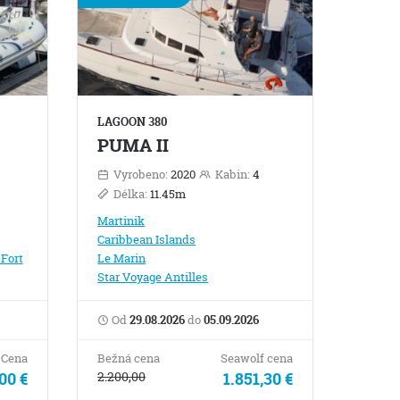
LAGOON 380
PUMA II
Vyrobeno:
2020
Kabin:
4
Délka:
11.45m
Martinik
Caribbean Islands
Fort
Le Marin
Star Voyage Antilles
Od
29.08.2026
do
05.09.2026
Cena
Bežná cena
Seawolf cena
00 €
2.200,00
1.851,30 €