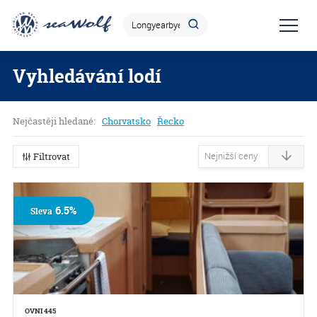
Vyhledávání lodí
Nejčastěji hledané:
Chorvatsko
Řecko
Filtrovat
6.5%
Sleva
OVNI 445