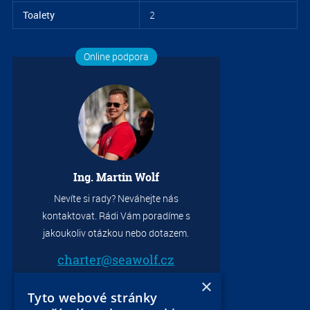
Toalety
2
Online podpora
Ing. Martin Wolf
Nevíte si rady? Neváhejte nás
kontaktovat. Rádi Vám poradíme s
jakoukoliv otázkou nebo dotazem.
charter@seawolf.cz
+420 733 736 523
×
Tyto webové stránky