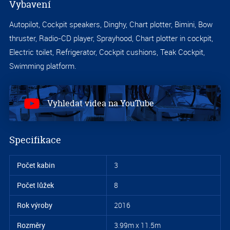
Vybavení
Autopilot, Cockpit speakers, Dinghy, Chart plotter, Bimini, Bow
S
thruster, Radio-CD player, Sprayhood, Chart plotter in cockpit,
1.4
Electric toilet, Refrigerator, Cockpit cushions, Teak Cockpit,
Swimming platform.
Vyhledat videa na YouTube
Specifikace
Počet kabin
3
Počet lůžek
8
S
Rok výroby
2016
1.4
Rozměry
3.99m x 11.5m