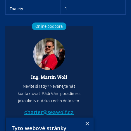
Toalety
1
Online podpora
Ing. Martin Wolf
Nevíte si rady? Neváhejte nás
kontaktovat. Rádi Vám poradíme s
jakoukoliv otázkou nebo dotazem.
charter@seawolf.cz
+420 733 736 523
×
Tyto webové stránky