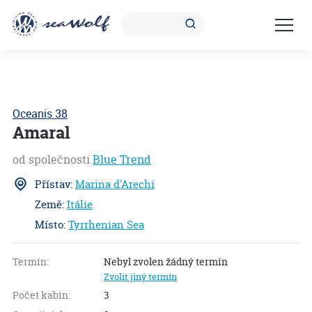
Oceanis 38
Amaral
od společnosti
Blue Trend
Přístav:
Marina d'Arechi
Země:
Itálie
Místo:
Tyrrhenian Sea
S
1.4
Termín:
Nebyl zvolen žádný termín
Zvolit jiný termín
Počet kabin:
3