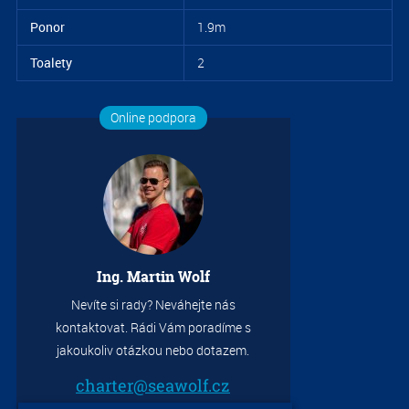
Ponor
1.9m
Toalety
2
Online podpora
S
4.
Ing. Martin Wolf
Nevíte si rady? Neváhejte nás
kontaktovat. Rádi Vám poradíme s
jakoukoliv otázkou nebo dotazem.
charter@seawolf.cz