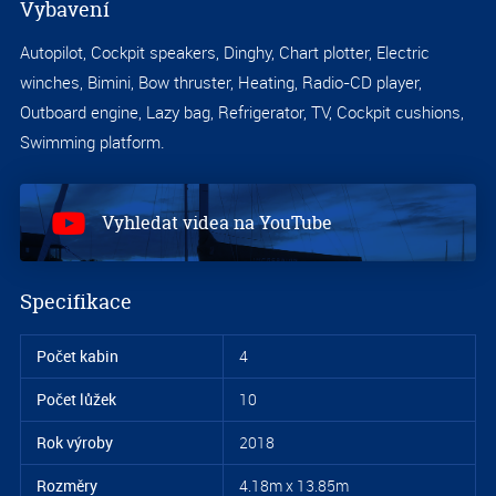
Vybavení
Autopilot, Cockpit speakers, Dinghy, Chart plotter, Electric
S
winches, Bimini, Bow thruster, Heating, Radio-CD player,
4.
Outboard engine, Lazy bag, Refrigerator, TV, Cockpit cushions,
Swimming platform.
Vyhledat videa na YouTube
Specifikace
Počet kabin
4
Počet lůžek
10
S
Rok výroby
2018
4.
Rozměry
4.18m x 13.85m