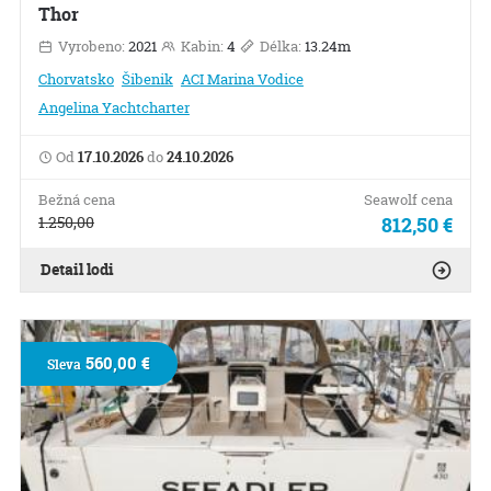
Thor
Vyrobeno:
2021
Kabin:
4
Délka:
13.24m
Chorvatsko
Šibenik
ACI Marina Vodice
Angelina Yachtcharter
Od
17.10.2026
do
24.10.2026
Bežná cena
Seawolf cena
1.250,00
812,50 €
Detail lodi
560,00 €
Sleva