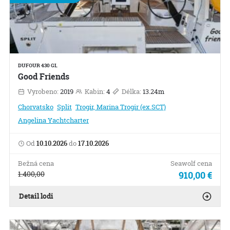
DUFOUR 430 GL
Good Friends
Vyrobeno:
2019
Kabin:
4
Délka:
13.24m
Chorvatsko
Split
Trogir, Marina Trogir (ex.SCT)
Angelina Yachtcharter
Od
10.10.2026
do
17.10.2026
Bežná cena
Seawolf cena
1.400,00
910,00 €
Detail lodi