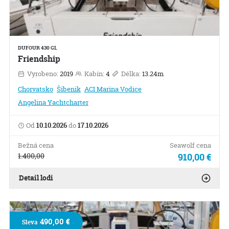
DUFOUR 430 GL
Friendship
Vyrobeno:
2019
Kabin:
4
Délka:
13.24m
Chorvatsko
Šibenik
ACI Marina Vodice
Angelina Yachtcharter
Od
10.10.2026
do
17.10.2026
Bežná cena
Seawolf cena
1.400,00
910,00 €
Detail lodi
490,00 €
Sleva