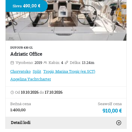
490,00 €
Sleva
DUFOUR 430 GL
Adriatic Office
Vyrobeno:
2019
Kabin:
4
Délka:
13.24m
Chorvatsko
Split
Trogir, Marina Trogir (ex.SCT)
Angelina Yachtcharter
Od
10.10.2026
do
17.10.2026
Bežná cena
Seawolf cena
1.400,00
910,00 €
Detail lodi