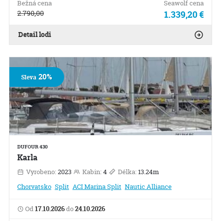
Bežná cena
Seawolf cena
2.790,00
1.339,20 €
Detail lodi
20%
Sleva
DUFOUR 430
Karla
Vyrobeno:
2023
Kabin:
4
Délka:
13.24m
Chorvatsko
Split
ACI Marina Split
Nautic Alliance
Od
17.10.2026
do
24.10.2026