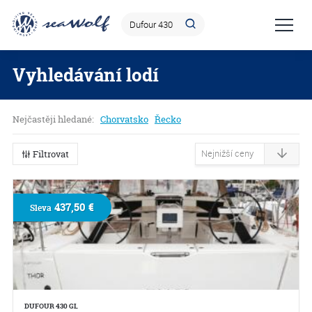
Vyhledávání lodí
Nejčastěji hledané:
Chorvatsko
Řecko
Filtrovat
437,50 €
Sleva
DUFOUR 430 GL