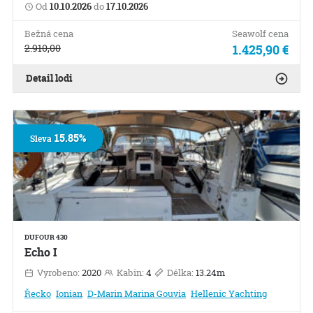
Od
10.10.2026
do
17.10.2026
Bežná cena
Seawolf cena
2.910,00
1.425,90 €
Detail lodi
15.85%
Sleva
DUFOUR 430
Echo I
Vyrobeno:
2020
Kabin:
4
Délka:
13.24m
Řecko
Ionian
D-Marin Marina Gouvia
Hellenic Yachting