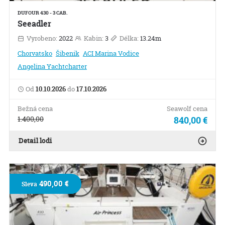
DUFOUR 430 - 3 CAB.
Seeadler
Vyrobeno:
2022
Kabin:
3
Délka:
13.24m
Chorvatsko
Šibenik
ACI Marina Vodice
Angelina Yachtcharter
Od
10.10.2026
do
17.10.2026
Bežná cena
Seawolf cena
1.400,00
840,00 €
Detail lodi
490,00 €
Sleva