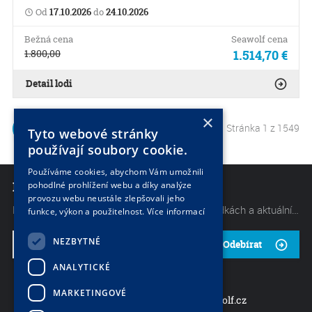
Od
17.10.2026
do
24.10.2026
Bežná cena
Seawolf cena
1.800,00
1.514,70 €
Detail lodi
×
Stránka 1 z 1549
1
2
Tyto webové stránky
používají soubory cookie.
Používáme cookies, abychom Vám umožnili
NEWSLETTER
pohodlné prohlížení webu a díky analýze
provozu webu neustále zlepšovali jeho
Mějte neustále přehled o těch nejlepších nabídkách a aktuálních akcích od naší společnosti. Začněte odebírat náš občasný zpravodaj.
funkce, výkon a použitelnost.
Více informací
NEZBYTNÉ
Odebírat
ANALYTICKÉ
MARKETINGOVÉ
charter@seawolf.cz
+420 733 736 523