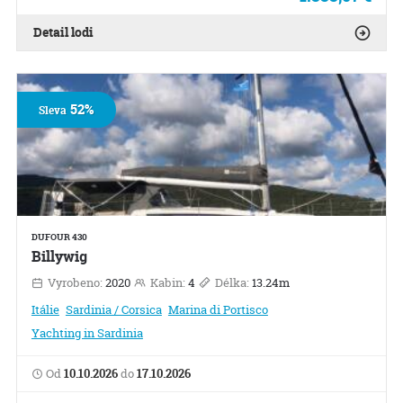
Detail lodi
52%
Sleva
DUFOUR 430
Billywig
Vyrobeno:
2020
Kabin:
4
Délka:
13.24m
Itálie
Sardinia / Corsica
Marina di Portisco
Yachting in Sardinia
Od
10.10.2026
do
17.10.2026