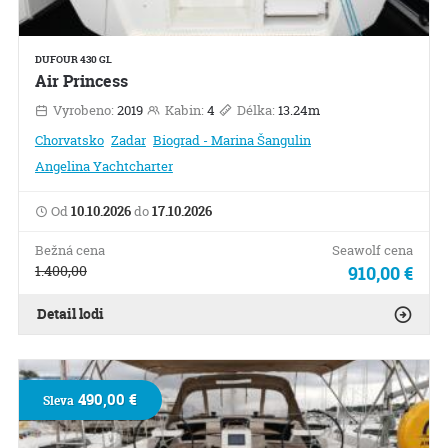
DUFOUR 430 GL
Air Princess
Vyrobeno:
2019
Kabin:
4
Délka:
13.24m
Chorvatsko
Zadar
Biograd - Marina Šangulin
Angelina Yachtcharter
Od
10.10.2026
do
17.10.2026
Bežná cena
Seawolf cena
1.400,00
910,00 €
Detail lodi
490,00 €
Sleva