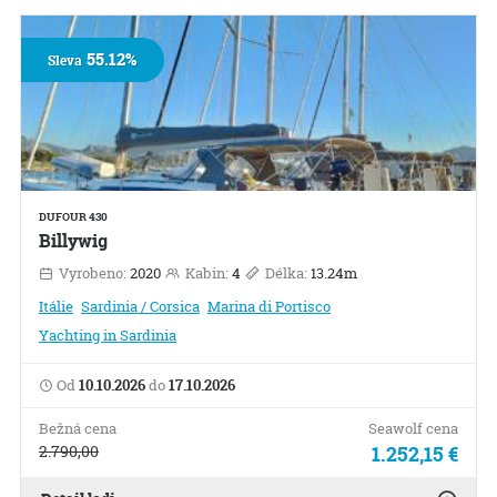
55.12%
Sleva
DUFOUR 430
Billywig
Vyrobeno:
2020
Kabin:
4
Délka:
13.24m
Itálie
Sardinia / Corsica
Marina di Portisco
Yachting in Sardinia
Od
10.10.2026
do
17.10.2026
Bežná cena
Seawolf cena
2.790,00
1.252,15 €