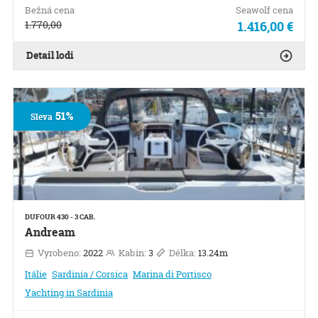
Bežná cena
Seawolf cena
1.770,00
1.416,00 €
Detail lodi
51%
Sleva
DUFOUR 430 - 3 CAB.
Andream
Vyrobeno:
2022
Kabin:
3
Délka:
13.24m
Itálie
Sardinia / Corsica
Marina di Portisco
Yachting in Sardinia