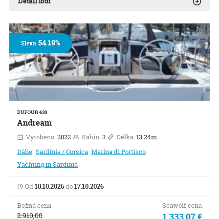
Detail lodi
54.19%
Sleva
DUFOUR 430
Andream
Vyrobeno:
2022
Kabin:
3
Délka:
13.24m
Itálie
Sardinia / Corsica
Marina di Portisco
Yachting in Sardinia
Od
10.10.2026
do
17.10.2026
Bežná cena
Seawolf cena
2.910,00
1.333,07 €