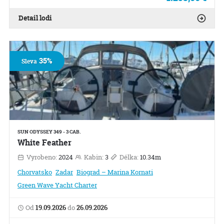
Detail lodi
35%
Sleva
SUN ODYSSEY 349 - 3 CAB.
White Feather
Vyrobeno:
2024
Kabin:
3
Délka:
10.34m
Chorvatsko
Zadar
Biograd – Marina Kornati
Green Wave Yacht Charter
Od
19.09.2026
do
26.09.2026