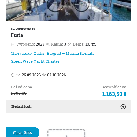
SCANDINAVIA 35
Furia
Vyrobeno:
2023
Kabin:
3
Délka:
10.7m
Chorvatsko
Zadar
Biograd – Marina Kornati
Green Wave Yacht Charter
Od
26.09.2026
do
03.10.2026
Bežná cena
Seawolf cena
1.790,00
1.163,50 €
Detail lodi
35%
Sleva