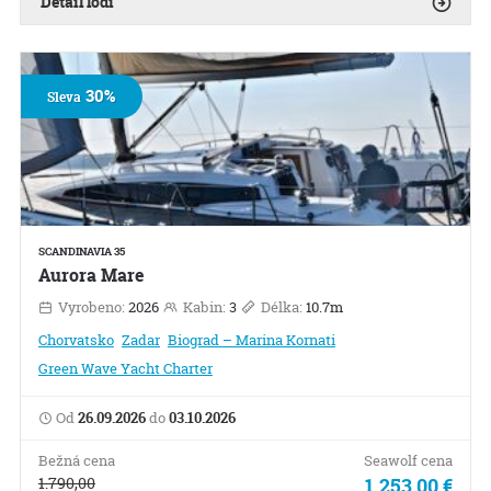
Detail lodi
30%
Sleva
SCANDINAVIA 35
Aurora Mare
Vyrobeno:
2026
Kabin:
3
Délka:
10.7m
Chorvatsko
Zadar
Biograd – Marina Kornati
Green Wave Yacht Charter
Od
26.09.2026
do
03.10.2026
Bežná cena
Seawolf cena
1.790,00
1.253,00 €