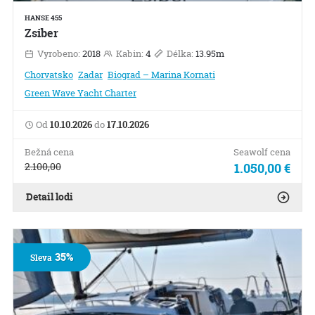
HANSE 455
Zsiber
Vyrobeno:
2018
Kabin:
4
Délka:
13.95m
Chorvatsko
Zadar
Biograd – Marina Kornati
Green Wave Yacht Charter
Od
10.10.2026
do
17.10.2026
Bežná cena
Seawolf cena
2.100,00
1.050,00 €
Detail lodi
35%
Sleva