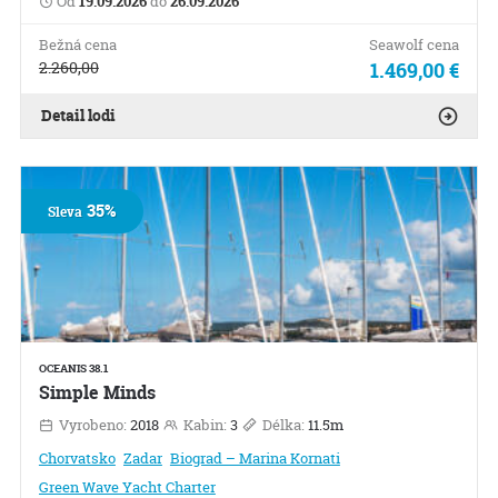
Od
19.09.2026
do
26.09.2026
Bežná cena
Seawolf cena
2.260,00
1.469,00 €
Detail lodi
35%
Sleva
OCEANIS 38.1
Simple Minds
Vyrobeno:
2018
Kabin:
3
Délka:
11.5m
Chorvatsko
Zadar
Biograd – Marina Kornati
Green Wave Yacht Charter