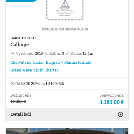
HANSE 418 - 3 CAB.
Calliope
Vyrobeno:
2019
Kabin:
3
Délka:
12.4m
Chorvatsko
Zadar
Biograd – Marina Kornati
Green Wave Yacht Charter
Od
03.10.2026
do
10.10.2026
Bežná cena
Seawolf cena
1.820,00
1.183,00 €
Detail lodi