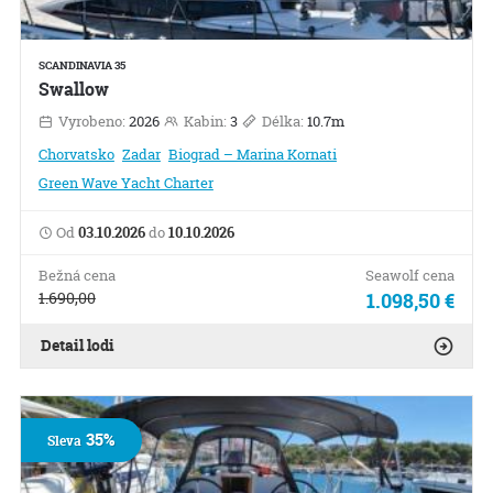
SCANDINAVIA 35
Swallow
Vyrobeno:
2026
Kabin:
3
Délka:
10.7m
Chorvatsko
Zadar
Biograd – Marina Kornati
Green Wave Yacht Charter
Od
03.10.2026
do
10.10.2026
Bežná cena
Seawolf cena
1.690,00
1.098,50 €
Detail lodi
35%
Sleva