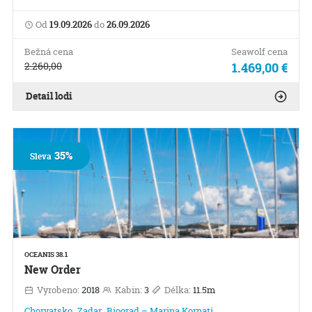
Od
19.09.2026
do
26.09.2026
Bežná cena
Seawolf cena
2.260,00
1.469,00 €
Detail lodi
35%
Sleva
OCEANIS 38.1
New Order
Vyrobeno:
2018
Kabin:
3
Délka:
11.5m
Chorvatsko
Zadar
Biograd – Marina Kornati