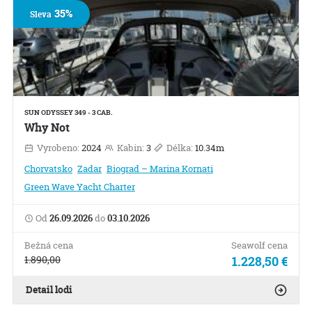
35%
Sleva
SUN ODYSSEY 349 - 3 CAB.
Why Not
Vyrobeno:
2024
Kabin:
3
Délka:
10.34m
Chorvatsko
Zadar
Biograd – Marina Kornati
Green Wave Yacht Charter
Od
26.09.2026
do
03.10.2026
Bežná cena
Seawolf cena
1.890,00
1.228,50 €
Detail lodi