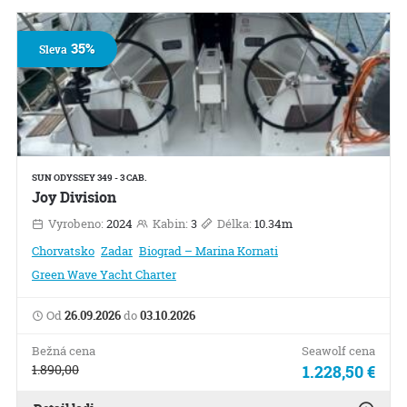
35%
Sleva
SUN ODYSSEY 349 - 3 CAB.
Joy Division
Vyrobeno:
2024
Kabin:
3
Délka:
10.34m
Chorvatsko
Zadar
Biograd – Marina Kornati
Green Wave Yacht Charter
Od
26.09.2026
do
03.10.2026
Bežná cena
Seawolf cena
1.890,00
1.228,50 €