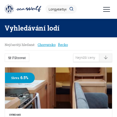
Vyhledávání lodí
Nejčastěji hledané:
Chorvatsko
Řecko
Filtrovat
6.5%
Sleva
OVNI 445