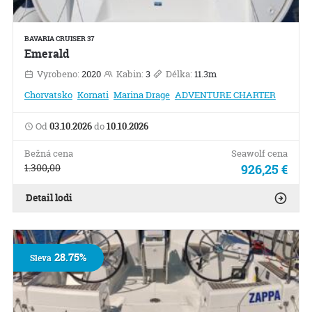
BAVARIA CRUISER 37
Emerald
Vyrobeno:
2020
Kabin:
3
Délka:
11.3m
Chorvatsko
Kornati
Marina Drage
ADVENTURE CHARTER
Od
03.10.2026
do
10.10.2026
Bežná cena
Seawolf cena
1.300,00
926,25 €
Detail lodi
28.75%
Sleva