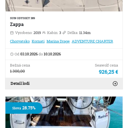
SUN ODYSSEY 389
Zappa
Vyrobeno:
2019
Kabin:
3
Délka:
11.34m
Chorvatsko
Kornati
Marina Drage
ADVENTURE CHARTER
Od
03.10.2026
do
10.10.2026
Bežná cena
Seawolf cena
1.300,00
926,25 €
Detail lodi
28.75%
Sleva