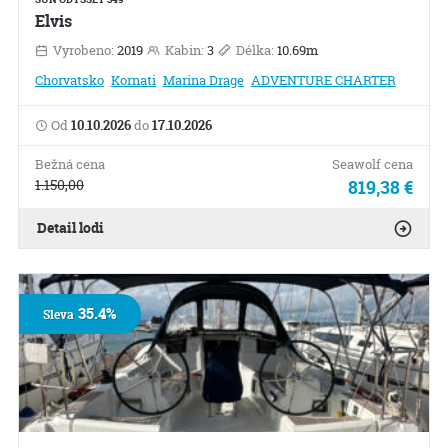
Elvis
Vyrobeno:
2019
Kabin:
3
Délka:
10.69m
Chorvatsko
Kornati
Marina Drage
ADVENTURE CHARTER
Od
10.10.2026
do
17.10.2026
Bežná cena
Seawolf cena
1.150,00
819,38 €
Detail lodi
35.4%
Sleva