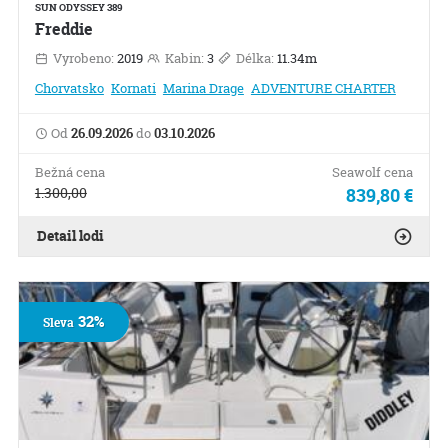
SUN ODYSSEY 389
Freddie
Vyrobeno:
2019
Kabin:
3
Délka:
11.34m
Chorvatsko
Kornati
Marina Drage
ADVENTURE CHARTER
Od
26.09.2026
do
03.10.2026
Bežná cena
Seawolf cena
1.300,00
839,80 €
Detail lodi
32%
Sleva