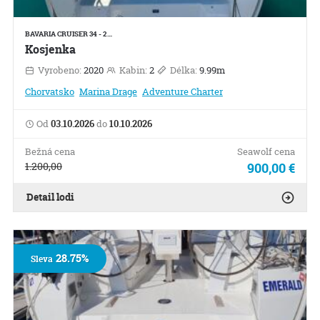
BAVARIA CRUISER 34 - 2…
Kosjenka
Vyrobeno:
2020
Kabin:
2
Délka:
9.99m
Chorvatsko
Marina Drage
Adventure Charter
Od
03.10.2026
do
10.10.2026
Bežná cena
Seawolf cena
1.200,00
900,00 €
Detail lodi
28.75%
Sleva