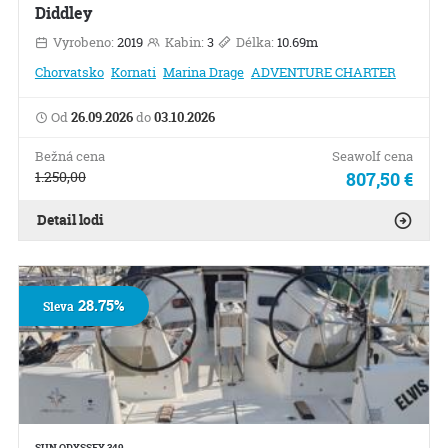
Diddley
Vyrobeno:
2019
Kabin:
3
Délka:
10.69m
Chorvatsko
Kornati
Marina Drage
ADVENTURE CHARTER
Od
26.09.2026
do
03.10.2026
Bežná cena
Seawolf cena
1.250,00
807,50 €
Detail lodi
28.75%
Sleva
SUN ODYSSEY 349