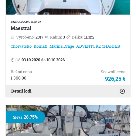
BAVARIA CRUISER 37
Maestral
Vyrobeno:
2017
Kabin:
3
Délka:
11.3m
Chorvatsko
Kornati
Marina Drage
ADVENTURE CHARTER
Od
03.10.2026
do
10.10.2026
Bežná cena
Seawolf cena
1.300,00
926,25 €
Detail lodi
28.75%
Sleva