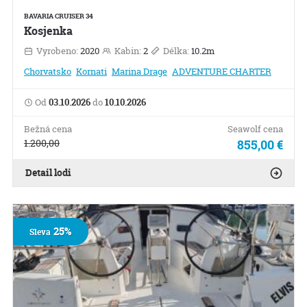
BAVARIA CRUISER 34
Kosjenka
Vyrobeno:
2020
Kabin:
2
Délka:
10.2m
Chorvatsko
Kornati
Marina Drage
ADVENTURE CHARTER
Od
03.10.2026
do
10.10.2026
Bežná cena
Seawolf cena
1.200,00
855,00 €
Detail lodi
25%
Sleva