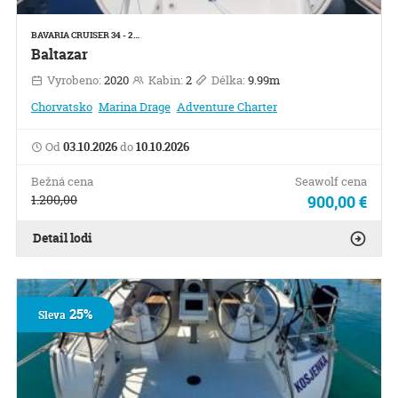
BAVARIA CRUISER 34 - 2…
Baltazar
Vyrobeno:
2020
Kabin:
2
Délka:
9.99m
Chorvatsko
Marina Drage
Adventure Charter
Od
03.10.2026
do
10.10.2026
Bežná cena
Seawolf cena
1.200,00
900,00 €
Detail lodi
25%
Sleva