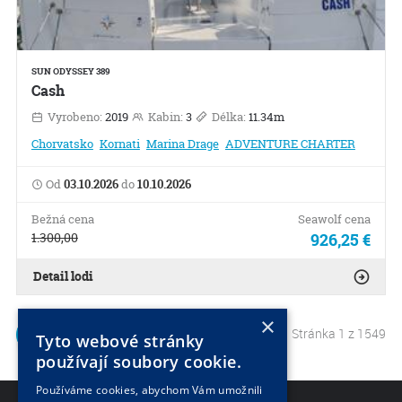
SUN ODYSSEY 389
Cash
Vyrobeno:
2019
Kabin:
3
Délka:
11.34m
Chorvatsko
Kornati
Marina Drage
ADVENTURE CHARTER
Od
03.10.2026
do
10.10.2026
Bežná cena
Seawolf cena
1.300,00
926,25 €
Detail lodi
×
Stránka 1 z 1549
1
2
Tyto webové stránky
používají soubory cookie.
Používáme cookies, abychom Vám umožnili