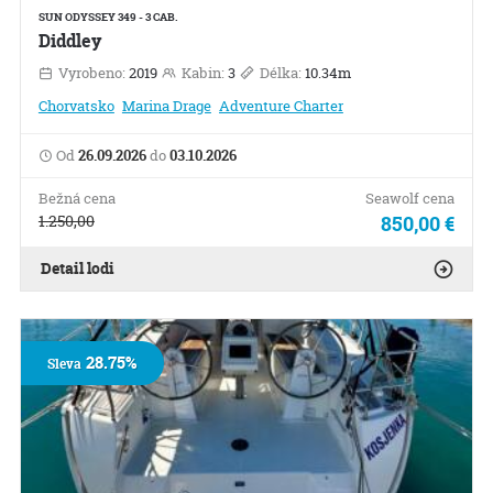
SUN ODYSSEY 349 - 3 CAB.
Diddley
Vyrobeno:
2019
Kabin:
3
Délka:
10.34m
Chorvatsko
Marina Drage
Adventure Charter
Od
26.09.2026
do
03.10.2026
Bežná cena
Seawolf cena
1.250,00
850,00 €
Detail lodi
28.75%
Sleva