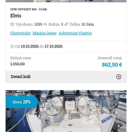
SUN ODYSSEY 349 - 3 CAB.
Elvis
Vyrobeno:
2019
Kabin:
3
Délka:
10.34m
Chorvatsko
Marina Drage
Adventure Charter
Od
10.10.2026
do
17.10.2026
Bežná cena
Seawolf cena
1.150,00
862,50 €
Detail lodi
25%
Sleva