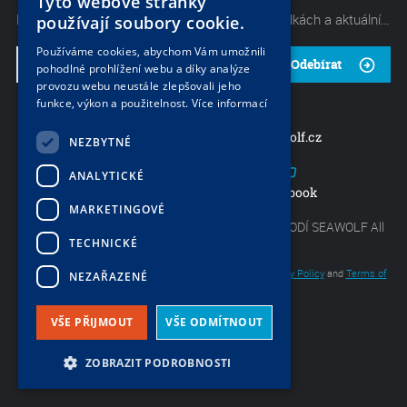
Tyto webové stránky
Mějte neustále přehled o těch nejlepších nabídkách a aktuálních akcích od naší společnosti. Začněte odebírat náš občasný zpravodaj.
používají soubory cookie.
Používáme cookies, abychom Vám umožnili
Odebírat
pohodlné prohlížení webu a díky analýze
provozu webu neustále zlepšovali jeho
funkce, výkon a použitelnost.
Více informací
charter@seawolf.cz
+420 733 736 523
NEZBYTNÉ
ANALYTICKÉ
Mezi vodami 29b, Praha 4
Facebook
MARKETINGOVÉ
Copyright by Největší nabídka lodí - CHARTER LODÍ SEAWOLF All
TECHNICKÉ
rights reserved.
This site is protected by reCAPTCHA and the Google
Privacy Policy
and
Terms of
NEZAŘAZENÉ
Service
apply.
LexyBox
VŠE PŘIJMOUT
VŠE ODMÍTNOUT
ZOBRAZIT PODROBNOSTI