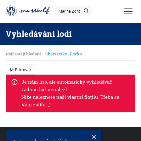
Vyhledávání lodí
Nejčastěji hledané:
Chorvatsko
Řecko
Filtrovat
Je nám líto, ale automatický vyhledávač
žádnou loď nenalezl.
Níže naleznete naši vlastní flotilu. Třeba se
Vám zalíbí. ;)
×
NEWSLETTER