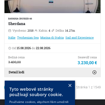
BAVARIA CRUISER 46
Sherdana
Vyrobeno:
2018
Kabin:
4
Délka:
14.27m
Itálie
Tyrrhenian Sea
Marina di Stabia
Sail and Experience
Od
15.08.2026
do
22.08.2026
Bežná cena
Seawolf cena
3.400,00
3.230,00 €
Detail lodi
×
Stránka 1 z 1549
1
2
Tyto webové stránky
používají soubory cookie.
Používáme cookies, abychom Vám umožnili