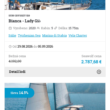
SUN ODYSSEY 519
Bianca - Lady Giò
Vyrobeno:
2020
Kabin:
5
Délka:
15.75m
Itálie
Tyrrhenian Sea
Marina di Stabia
Vela Charter
Od
29.08.2026
do
05.09.2026
Bežná cena
Seawolf cena
4.192,00
2.787,68 €
Detail lodi
14.5%
Sleva