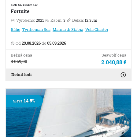
SUN ODYSSEY 410
Fortnite
Vyrobeno:
2021
Kabin:
3
Délka:
12.35m
Itálie
Tyrrhenian Sea
Marina di Stabia
Vela Charter
Od
29.08.2026
do
05.09.2026
Bežná cena
Seawolf cena
3.069,00
2.040,88 €
Detail lodi
14.5%
Sleva