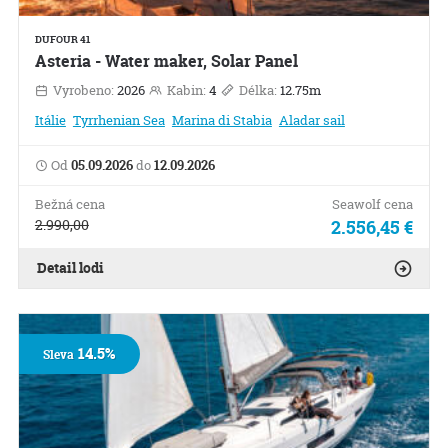
DUFOUR 41
Asteria - Water maker, Solar Panel
Vyrobeno:
2026
Kabin:
4
Délka:
12.75m
Itálie
Tyrrhenian Sea
Marina di Stabia
Aladar sail
Od
05.09.2026
do
12.09.2026
Bežná cena
Seawolf cena
2.990,00
2.556,45 €
Detail lodi
14.5%
Sleva