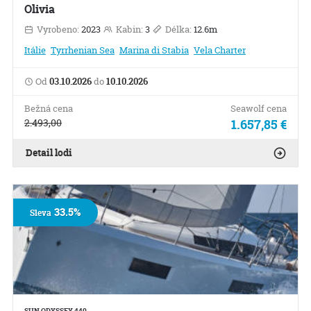
Olivia
Vyrobeno:
2023
Kabin:
3
Délka:
12.6m
Itálie
Tyrrhenian Sea
Marina di Stabia
Vela Charter
Od
03.10.2026
do
10.10.2026
Bežná cena
Seawolf cena
2.493,00
1.657,85 €
Detail lodi
33.5%
Sleva
SUN ODYSSEY 440