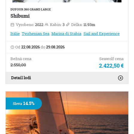
DUFOUR 390 GRAND LARGE
Shibumi
Vyrobeno:
2022
Kabin:
3
Délka:
11.93m
Itálie
Tyrrhenian Sea
Marina di Stabia
Sail and Experience
Od
22.08.2026
do
29.08.2026
Bežná cena
Seawolf cena
2.550,00
2.422,50 €
Detail lodi
14.5%
Sleva