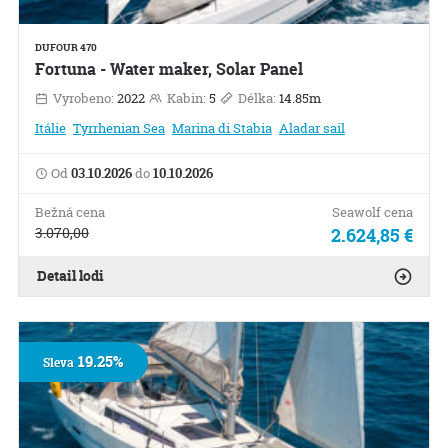
DUFOUR 470
Fortuna - Water maker, Solar Panel
Vyrobeno:
2022
Kabin:
5
Délka:
14.85m
Itálie
Tyrrhenian Sea
Marina di Stabia
Aladar sail
Od
03.10.2026
do
10.10.2026
Bežná cena
Seawolf cena
3.070,00
2.624,85 €
Detail lodi
19.25%
Sleva