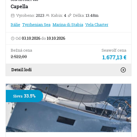
Capella
Vyrobeno:
2023
Kabin:
4
Délka:
13.48m
Itálie
Tyrrhenian Sea
Marina di Stabia
Vela Charter
Od
03.10.2026
do
10.10.2026
Bežná cena
Seawolf cena
2.522,00
1.677,13 €
Detail lodi
33.5%
Sleva