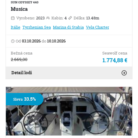
SUN ODYSSEY 440
Musica
Vyrobeno:
2023
Kabin:
4
Délka:
13.48m
Itálie
Tyrrhenian Sea
Marina di Stabia
Vela Charter
Od
03.10.2026
do
10.10.2026
Bežná cena
Seawolf cena
2.669,00
1.774,88 €
Detail lodi
33.5%
Sleva