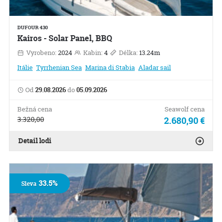
DUFOUR 430
Kairos - Solar Panel, BBQ
Vyrobeno:
2024
Kabin:
4
Délka:
13.24m
Itálie
Tyrrhenian Sea
Marina di Stabia
Aladar sail
Od
29.08.2026
do
05.09.2026
Bežná cena
Seawolf cena
3.320,00
2.680,90 €
Detail lodi
33.5%
Sleva