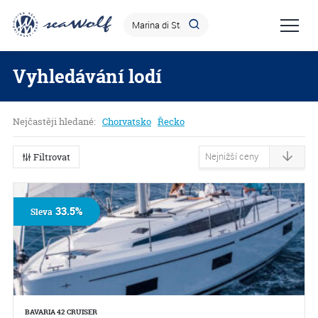
Vyhledávání lodí
Nejčastěji hledané:
Chorvatsko
Řecko
Filtrovat
33.5%
Sleva
BAVARIA 42 CRUISER