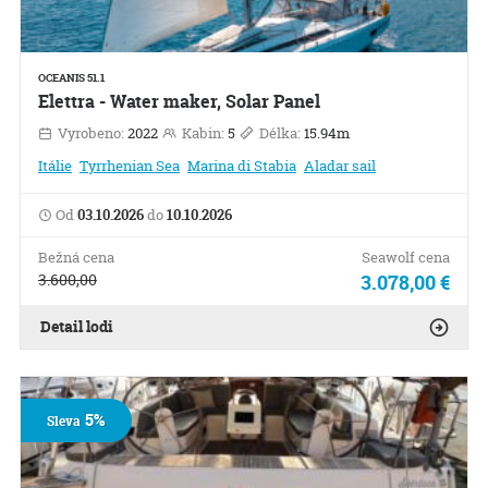
OCEANIS 51.1
Elettra - Water maker, Solar Panel
Vyrobeno:
2022
Kabin:
5
Délka:
15.94m
Itálie
Tyrrhenian Sea
Marina di Stabia
Aladar sail
Od
03.10.2026
do
10.10.2026
Bežná cena
Seawolf cena
3.600,00
3.078,00 €
Detail lodi
5%
Sleva