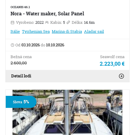
OCEANIS 46.1
Nora - Water maker, Solar Panel
Vyrobeno:
2022
Kabin:
5
Délka:
14.6m
Itálie
Tyrrhenian Sea
Marina di Stabia
Aladar sail
Od
03.10.2026
do
10.10.2026
Bežná cena
Seawolf cena
2.600,00
2.223,00 €
Detail lodi
5%
Sleva