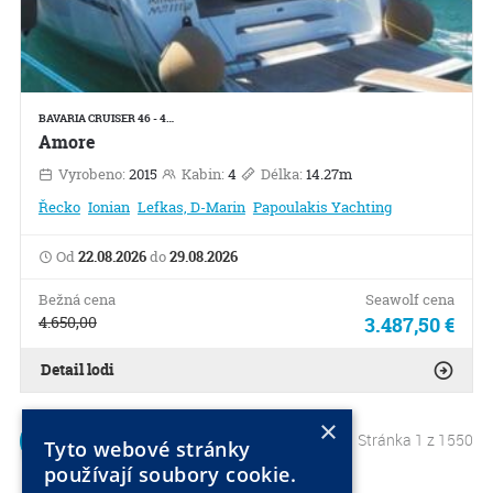
BAVARIA CRUISER 46 - 4…
Amore
Vyrobeno:
2015
Kabin:
4
Délka:
14.27m
Řecko
Ionian
Lefkas, D-Marin
Papoulakis Yachting
Od
22.08.2026
do
29.08.2026
Bežná cena
Seawolf cena
4.650,00
3.487,50 €
Detail lodi
×
Stránka 1 z 1550
1
2
Tyto webové stránky
používají soubory cookie.