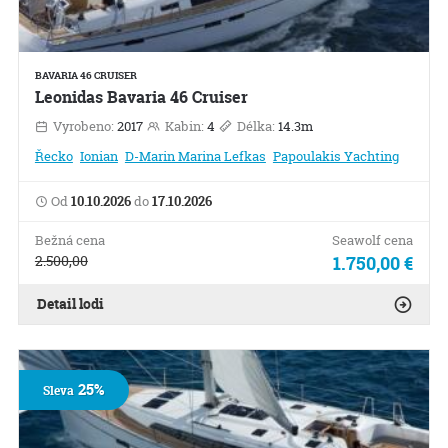
BAVARIA 46 CRUISER
Leonidas Bavaria 46 Cruiser
Vyrobeno:
2017
Kabin:
4
Délka:
14.3m
Řecko
Ionian
D-Marin Marina Lefkas
Papoulakis Yachting
Od
10.10.2026
do
17.10.2026
Bežná cena
Seawolf cena
2.500,00
1.750,00 €
Detail lodi
25%
Sleva