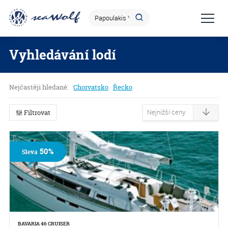
Vyhledávání lodí
Nejčastěji hledané:
Chorvatsko
Řecko
Filtrovat
50%
Sleva
BAVARIA 46 CRUISER