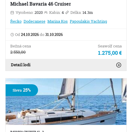
Michael Bavaria 46 Cruiser
Vyrobeno:
2020
Kabin:
4
Délka:
14.3m
Řecko
Dodecanese
Marina Kos
Papoulakis Yachting
Od
24.10.2026
do
31.10.2026
Bežná cena
Seawolf cena
2.550,00
1.275,00 €
Detail lodi
25%
Sleva
BAVARIA CRUISER 41 - 3…