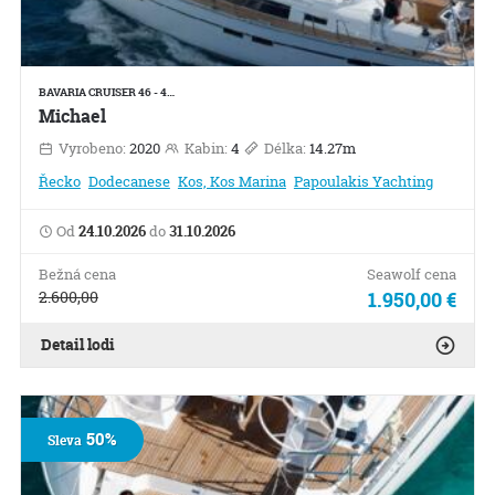
BAVARIA CRUISER 46 - 4…
Michael
Vyrobeno:
2020
Kabin:
4
Délka:
14.27m
Řecko
Dodecanese
Kos, Kos Marina
Papoulakis Yachting
Od
24.10.2026
do
31.10.2026
Bežná cena
Seawolf cena
2.600,00
1.950,00 €
Detail lodi
50%
Sleva