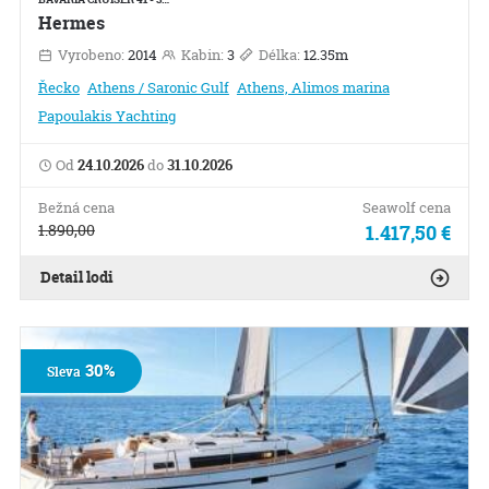
Hermes
Vyrobeno:
2014
Kabin:
3
Délka:
12.35m
Řecko
Athens / Saronic Gulf
Athens, Alimos marina
Papoulakis Yachting
Od
24.10.2026
do
31.10.2026
Bežná cena
Seawolf cena
1.890,00
1.417,50 €
Detail lodi
30%
Sleva