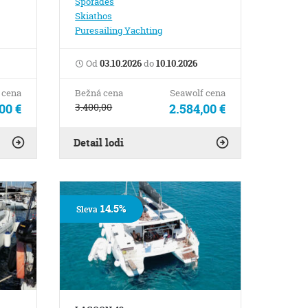
Sporades
Skiathos
Puresailing Yachting
Od
03.10.2026
do
10.10.2026
 cena
Bežná cena
Seawolf cena
00 €
3.400,00
2.584,00 €
Detail lodi
14.5%
Sleva