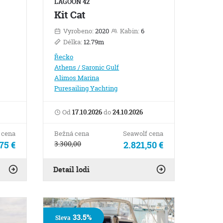
LAGOON 42
Kit Cat
Vyrobeno:
2020
Kabin:
6
Délka:
12.79m
Řecko
Athens / Saronic Gulf
Alimos Marina
Puresailing Yachting
Od
17.10.2026
do
24.10.2026
 cena
Bežná cena
Seawolf cena
75 €
3.300,00
2.821,50 €
Detail lodi
33.5%
Sleva