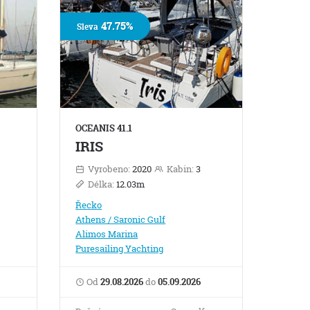
47.75%
Sleva
OCEANIS 41.1
IRIS
Vyrobeno:
2020
Kabin:
3
Délka:
12.03m
Řecko
Athens / Saronic Gulf
Alimos Marina
Puresailing Yachting
Od
29.08.2026
do
05.09.2026