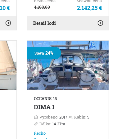
 cena
Bežná cena
Seawolf cena
,10 €
4.100,00
2.142,25 €
Detail lodi
24%
Sleva
OCEANIS 48
DIMA I
Vyrobeno:
2017
Kabin:
5
Délka:
14.27m
Řecko