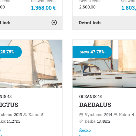
 cena
Seawolf cena
Bežná cena
Seawolf
,00
1.368,00 €
2.600,00
1.803
l lodi
Detail lodi
28.75%
47.75%
Sleva
NIS 48
OCEANIS 45
ICTUS
DAEDALUS
robeno:
2015
Kabin:
5
Vyrobeno:
2014
Kabin:
4
lka:
14.27m
Délka:
13.48m
o
Řecko