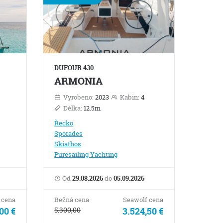
DUFOUR 430
ARMONIA
Vyrobeno:
2023
Kabin:
4
Délka:
12.5m
Řecko
Sporades
Skiathos
Puresailing Yachting
Od
29.08.2026
do
05.09.2026
 cena
Bežná cena
Seawolf cena
,00 €
5.300,00
3.524,50 €