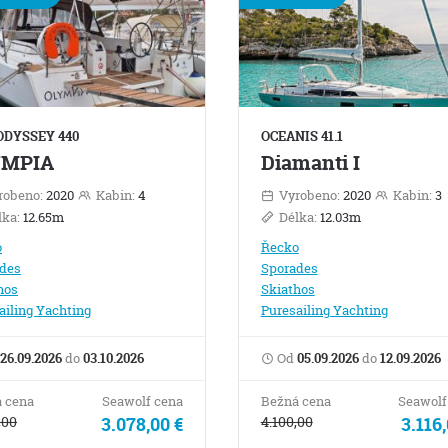
ODYSSEY 440
OCEANIS 41.1
YMPIA
Diamanti I
robeno:
2020
Kabin:
4
Vyrobeno:
2020
Kabin:
3
lka:
12.65m
Délka:
12.03m
o
Řecko
des
Sporades
hos
Skiathos
ailing Yachting
Puresailing Yachting
26.09.2026
do
03.10.2026
Od
05.09.2026
do
12.09.2026
 cena
Seawolf cena
Bežná cena
Seawolf
,00
3.078,00 €
4.100,00
3.116