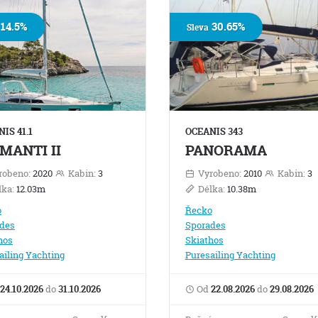
14.5%
30.65%
Sleva
IS 41.1
OCEANIS 343
MANTI II
PANORAMA
robeno:
2020
Kabin:
3
Vyrobeno:
2010
Kabin:
3
lka:
12.03m
Délka:
10.38m
o
Řecko
des
Sporades
hos
Skiathos
ailing Yachting
Puresailing Yachting
24.10.2026
do
31.10.2026
Od
22.08.2026
do
29.08.2026