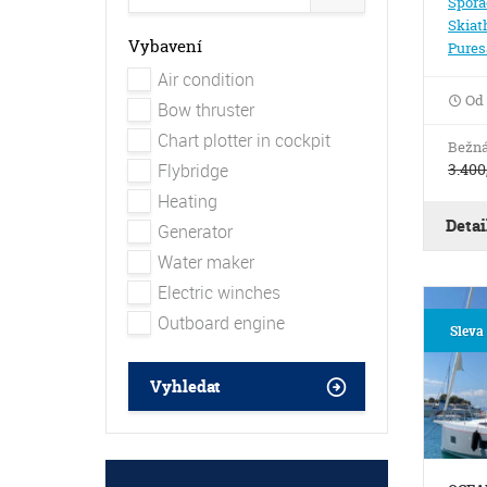
Spora
Skiat
Vybavení
Pures
Air condition
Od
Bow thruster
Chart plotter in cockpit
Bežná
3.400
Flybridge
Heating
Detai
Generator
Water maker
Electric winches
Outboard engine
Sleva
Vyhledat