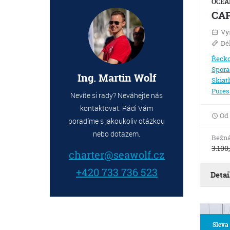
OCEAN
Vy
Dé
Řeck
Spora
Ing. Martin Wolf
Skiat
Pures
Nevíte si rady? Neváhejte nás
kontaktovat. Rádi Vám
Od
poradíme s jakoukoliv otázkou
nebo dotazem.
Bežná
3.100
charter@seawolf.cz
+420 733 736 523
Detai
Sleva