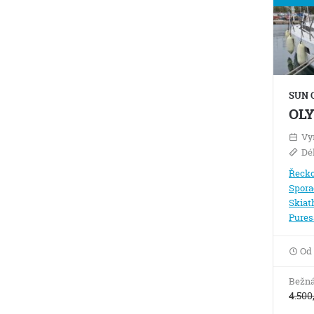
SUN 
OL
Vy
Dé
Řeck
Spora
Skiat
Pures
Od
Bežná
4.500