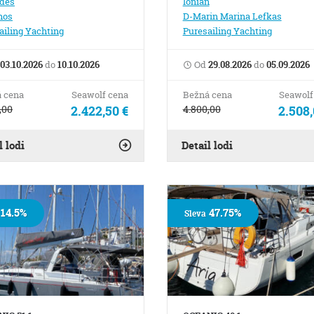
des
Ionian
hos
D-Marin Marina Lefkas
ailing Yachting
Puresailing Yachting
03.10.2026
do
10.10.2026
Od
29.08.2026
do
05.09.2026
 cena
Seawolf cena
Bežná cena
Seawolf
,00
2.422,50 €
4.800,00
2.508,
l lodi
Detail lodi
14.5%
47.75%
Sleva