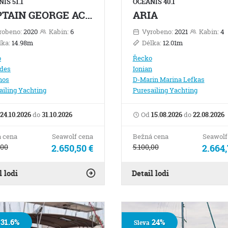
IS 51.1
OCEANIS 40.1
CAPTAIN GEORGE AC.Gen, W.Maker
ARIA
robeno:
2020
Kabin:
6
Vyrobeno:
2021
Kabin:
4
lka:
14.98m
Délka:
12.01m
o
Řecko
des
Ionian
hos
D-Marin Marina Lefkas
ailing Yachting
Puresailing Yachting
24.10.2026
do
31.10.2026
Od
15.08.2026
do
22.08.2026
 cena
Seawolf cena
Bežná cena
Seawolf
,00
2.650,50 €
5.100,00
2.664,
l lodi
Detail lodi
31.6%
24%
Sleva