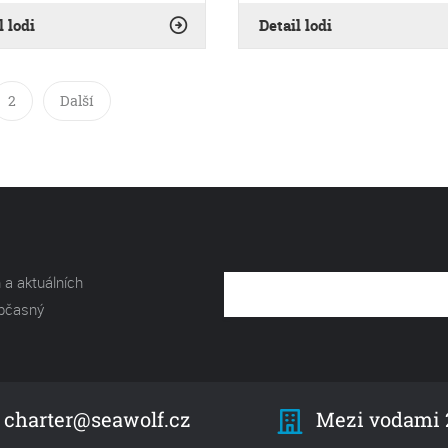
l lodi
Detail lodi
2
Další
 a aktuálních
občasný
Mezi vodami 2
charter@seawolf.cz