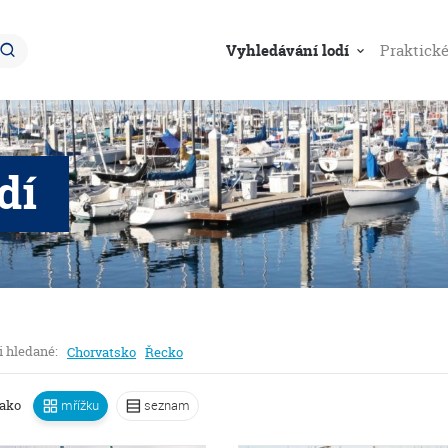
Navigace
Vyhledávání lodí
Praktick
dí
i hledané:
Chorvatsko
Řecko
jako
mřížku
seznam