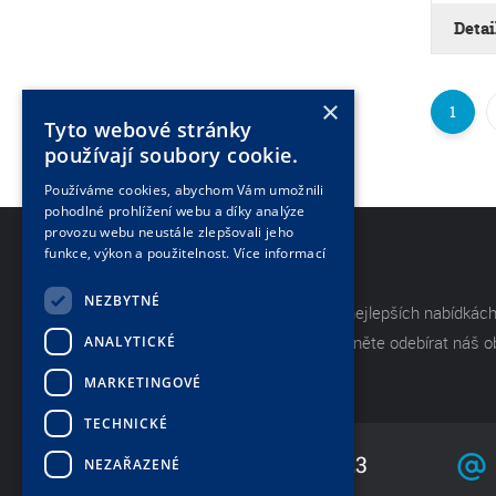
Detai
×
1
Tyto webové stránky
používají soubory cookie.
Používáme cookies, abychom Vám umožnili
pohodlné prohlížení webu a díky analýze
provozu webu neustále zlepšovali jeho
funkce, výkon a použitelnost.
Více informací
NEWSLETTER
NEZBYTNÉ
Mějte neustále přehled o těch nejlepších nabídkách
akcích od naší společnosti. Začněte odebírat náš 
ANALYTICKÉ
zpravodaj.
MARKETINGOVÉ
TECHNICKÉ
+420 733 736 523
NEZAŘAZENÉ