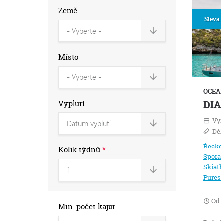
Země
Sleva
Místo
OCEAN
DIA
Vyplutí
Vy
Dé
Řeck
Kolik týdnů
*
Spora
Skiat
Pures
Od
Min. počet kajut