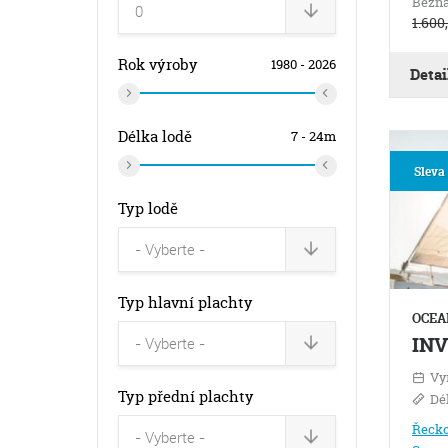
Bežná
1.600
Rok výroby
1980 - 2026
Detai
Rok
Délka lodě
7 - 24m
výroby
Sleva
od
Délka
Typ lodě
od
Rok
výroby
Typ hlavní plachty
do
OCEA
Délka
INV
do
Vy
Typ přední plachty
Dé
Řeck