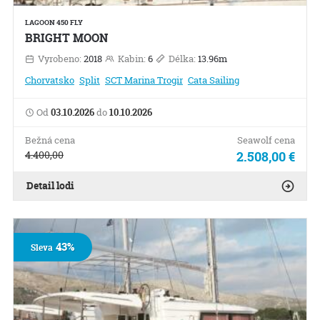
LAGOON 450 FLY
BRIGHT MOON
Vyrobeno:
2018
Kabin:
6
Délka:
13.96m
Chorvatsko
Split
SCT Marina Trogir
Cata Sailing
Od
03.10.2026
do
10.10.2026
Bežná cena
Seawolf cena
4.400,00
2.508,00 €
Detail lodi
43%
Sleva