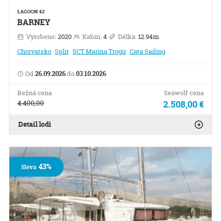
LAGOON 42
BARNEY
Vyrobeno:
2020
Kabin:
4
Délka:
12.94m
Chorvatsko
Split
SCT Marina Trogir
Cata Sailing
Od
26.09.2026
do
03.10.2026
Bežná cena
Seawolf cena
4.400,00
2.508,00 €
Detail lodi
43%
Sleva