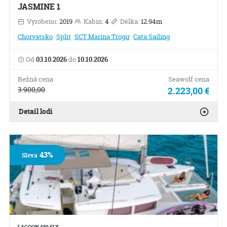
JASMINE 1
Vyrobeno:
2019
Kabin:
4
Délka:
12.94m
Chorvatsko
Split
SCT Marina Trogir
Cata Sailing
Od
03.10.2026
do
10.10.2026
Bežná cena
Seawolf cena
3.900,00
2.223,00 €
Detail lodi
43%
Sleva
LAGOON 450 FLY