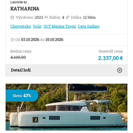
LAGOON 42
KATHARINA
Vyrobeno:
2023
Kabin:
4
Délka:
12.94m
Chorvatsko
Split
SCT Marina Trogir
Cata Sailing
Od
03.10.2026
do
10.10.2026
Bežná cena
Seawolf cena
4.100,00
2.337,00 €
Detail lodi
43%
Sleva