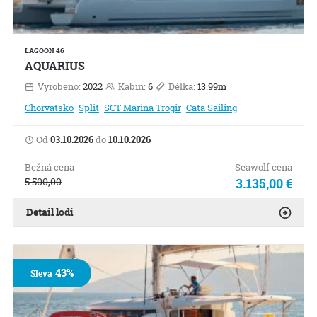
LAGOON 46
AQUARIUS
Vyrobeno:
2022
Kabin:
6
Délka:
13.99m
Chorvatsko
Split
SCT Marina Trogir
Cata Sailing
Od
03.10.2026
do
10.10.2026
Bežná cena
Seawolf cena
5.500,00
3.135,00 €
Detail lodi
43%
Sleva