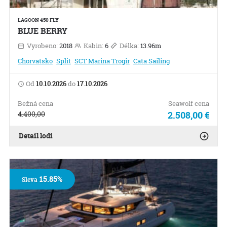
LAGOON 450 FLY
BLUE BERRY
Vyrobeno:
2018
Kabin:
6
Délka:
13.96m
Chorvatsko
Split
SCT Marina Trogir
Cata Sailing
Od
10.10.2026
do
17.10.2026
Bežná cena
Seawolf cena
4.400,00
2.508,00 €
Detail lodi
15.85%
Sleva