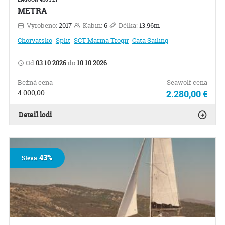
METRA
Vyrobeno:
2017
Kabin:
6
Délka:
13.96m
Chorvatsko
Split
SCT Marina Trogir
Cata Sailing
Od
03.10.2026
do
10.10.2026
Bežná cena
Seawolf cena
4.000,00
2.280,00 €
Detail lodi
43%
Sleva