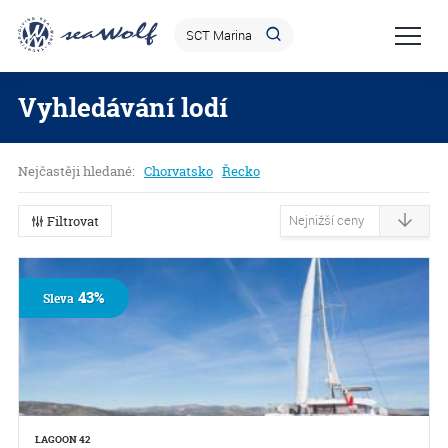
Vyhledávání lodí
Nejčastěji hledané:
Chorvatsko
Řecko
Filtrovat
43%
Sleva
LAGOON 42