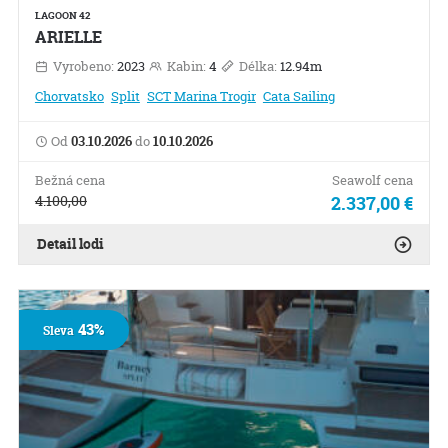
LAGOON 42
ARIELLE
Vyrobeno:
2023
Kabin:
4
Délka:
12.94m
Chorvatsko
Split
SCT Marina Trogir
Cata Sailing
Od
03.10.2026
do
10.10.2026
Bežná cena
Seawolf cena
4.100,00
2.337,00 €
Detail lodi
43%
Sleva