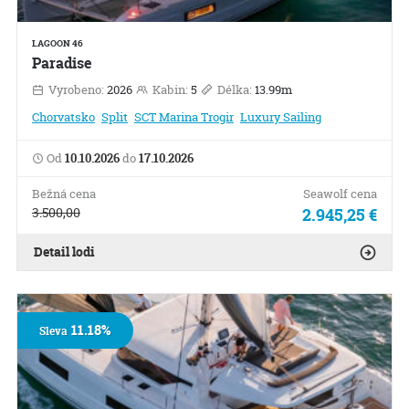
LAGOON 46
Paradise
Vyrobeno:
2026
Kabin:
5
Délka:
13.99m
Chorvatsko
Split
SCT Marina Trogir
Luxury Sailing
Od
10.10.2026
do
17.10.2026
Bežná cena
Seawolf cena
3.500,00
2.945,25 €
Detail lodi
11.18%
Sleva