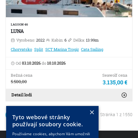
LAGOON 46
LUNA
Vyrobeno:
2022
Kabin:
6
Délka:
13.99m
Chorvatsko
Split
SCT Marina Trogir
Cata Sailing
Od
03.10.2026
do
10.10.2026
Bežná cena
Seawolf cena
5.500,00
3.135,00 €
Detail lodi
×
Stránka 1 z 1550
1
2
Tyto webové stránky
používají soubory cookie.
Používáme cookies, abychom Vám umožnili