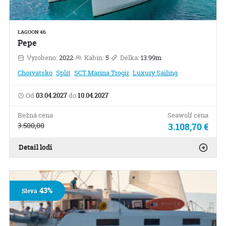
LAGOON 46
Pepe
Vyrobeno:
2022
Kabin:
5
Délka:
13.99m
Chorvatsko
Split
SCT Marina Trogir
Luxury Sailing
Od
03.04.2027
do
10.04.2027
Bežná cena
Seawolf cena
3.500,00
3.108,70 €
Detail lodi
43%
Sleva