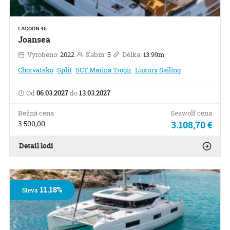
LAGOON 46
Joansea
Vyrobeno:
2022
Kabin:
5
Délka:
13.99m
Chorvatsko
Split
SCT Marina Trogir
Luxury Sailing
Od
06.03.2027
do
13.03.2027
Bežná cena
Seawolf cena
3.500,00
3.108,70 €
Detail lodi
11.18%
Sleva