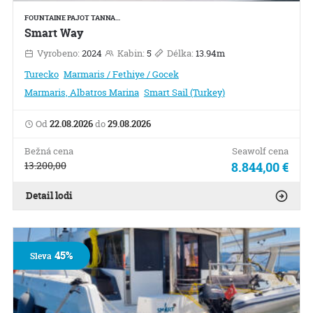
FOUNTAINE PAJOT TANNA…
Smart Way
Vyrobeno:
2024
Kabin:
5
Délka:
13.94m
Turecko
Marmaris / Fethiye / Gocek
Marmaris, Albatros Marina
Smart Sail (Turkey)
Od
22.08.2026
do
29.08.2026
Bežná cena
Seawolf cena
13.200,00
8.844,00 €
Detail lodi
45%
Sleva