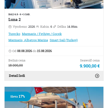
BALI 4.8 - 6 + 1 CAB.
Luna 2
Vyrobeno:
2026
Kabin:
6
Délka:
14.86m
Turecko
Marmaris / Fethiye / Gocek
Marmaris, Albatros Marina
Smart Sail (Turkey)
Od
08.08.2026
do
15.08.2026
Bežná cena
Seawolf cena
18.000,00
9.900,00 €
Detail lodi
17%
Sleva