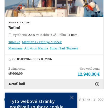
BALI 4.8 - 6 + 1 CAB.
Baikal
Vyrobeno:
2025
Kabin:
6
Délka:
14.86m
Turecko
Marmaris / Fethiye / Gocek
Marmaris, Albatros Marina
Smart Sail (Turkey)
Od
05.09.2026
do
12.09.2026
Bežná cena
Seawolf cena
15.600,00
12.948,00 €
Detail lodi
×
Stránka 1 z 1550
1
2
Tyto webové stránky
používají soubory cookie.