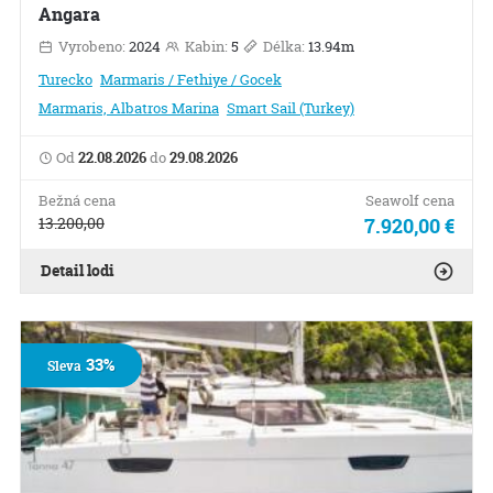
Angara
Vyrobeno:
2024
Kabin:
5
Délka:
13.94m
Turecko
Marmaris / Fethiye / Gocek
Marmaris, Albatros Marina
Smart Sail (Turkey)
Od
22.08.2026
do
29.08.2026
Bežná cena
Seawolf cena
13.200,00
7.920,00 €
Detail lodi
33%
Sleva